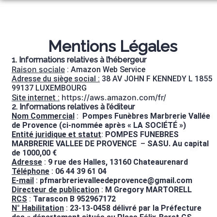
Aller
ORGANISER DES OBSÈQUES
au
contenu
MONUMENTS FUNÉRAIRES
Mentions Légales
NOS AGENCES
1. Informations relatives à l’hébergeur
Raison sociale
: Amazon Web Service
PRÉVOIR SES OBSÈQUES
CHÂTEAURENARD
Adresse du siège social :
38 AV JOHN F KENNEDY L 1855
SERVICES AUX FAMILLES
99137 LUXEMBOURG
BOLLÈNE
https://aws.amazon.com/fr/
Site internet :
ESPACES HOMMAGES
2. Informations relatives à l’éditeur
Nom Commercial
:
Pompes Funèbres Marbrerie Vallée
de Provence (ci-nommée après « LA SOCIÉTÉ »)
Entité juridique et statut
:
POMPES FUNEBRES
MARBRERIE VALLEE DE PROVENCE
–
SASU. Au capital
de 1000,00 €
Adresse
:
9 rue des Halles, 13160 Chateaurenard
Téléphone
:
06 44 39 61 04
E-mail
:
pfmarbrerievalleedeprovence@gmail.com
Directeur de publication
:
M Gregory MARTORELL
RCS
:
Tarascon B 952967172
N° Habilitation
:
23-13-0458 délivré par la Préfecture