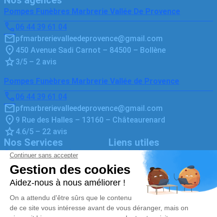
Pompes Funèbres Marbrerie Vallée De Provence
06 44 39 61 04
pfmarbrerievalleedeprovence@gmail.com
450 Avenue Sadi Carnot – 84500 – Bollène
3/5 – 2 avis
Pompes Funèbres Marbrerie Vallée de Provence
06 44 39 61 04
pfmarbrerievalleedeprovence@gmail.com
9 Rue des Halles – 13160 – Châteaurenard
4.6/5 – 22 avis
Nos Services
Liens utiles
Organiser des obsèques
Avis de décès
Monuments funéraires
Demande de rendez-vous en
agence
Services aux familles
Nos réseaux sociaux
Mentions légales