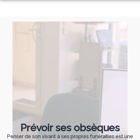
Aller
ORGANISER DES OBSÈQUES
au
contenu
MONUMENTS FUNÉRAIRES
NOS AGENCES
PRÉVOIR SES OBSÈQUES
CHÂTEAURENARD
SERVICES AUX FAMILLES
BOLLÈNE
ESPACES HOMMAGES
Prévoir ses obsèques
Penser de son vivant à ses propres funérailles est une