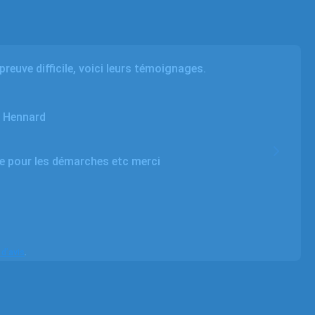
euve difficile, voici leurs témoignages.
 Hennard
de pour les démarches etc merci
Service
 d’avis
.