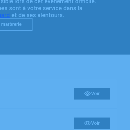
ible lors de cet événement difficile.
pes sont à votre service dans la
nard
et de ses alentours.
 marbrerie
Voir
Voir