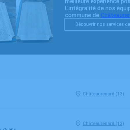
meilleure expérience poss
L’intégralité de nos équi
commune de
Châteaure
Découvrir nos services de
Châteaurenard (13)
Châteaurenard (13)
– 75 ans